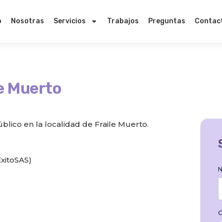
o
Nosotras
Servicios
Trabajos
Preguntas
Contac
e Muerto
ico en la localidad de Fraile Muerto.
xitoSAS)
N
C