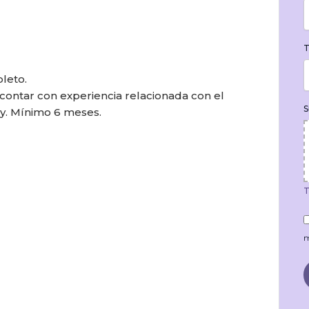
T
leto.
contar con experiencia relacionada con el
S
ry. Mínimo 6 meses.
T
m