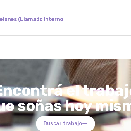
nelones (Llamado interno
Encontrá el trabaj
ue soñas hoy mis
Buscar trabajo