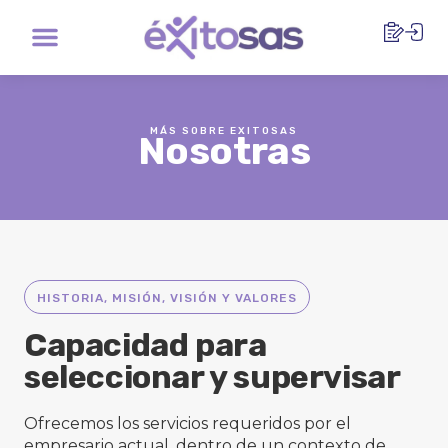
Ir
Menu
al
contenido
MÁS SOBRE EXITOSAS
Nosotras
HISTORIA, MISIÓN, VISIÓN Y VALORES
Capacidad para
seleccionar y supervisar
Ofrecemos los servicios requeridos por el
empresario actual, dentro de un contexto de