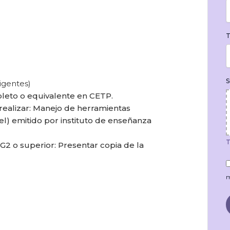
T
S
igentes)
pleto o equivalente en CETP.
realizar: Manejo de herramientas
el) emitido por instituto de enseñanza
T
G2 o superior: Presentar copia de la
m