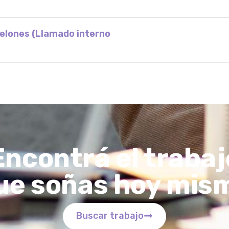
nelones (Llamado interno
Encontrá el trabaj
ue soñas hoy mis
Buscar trabajo