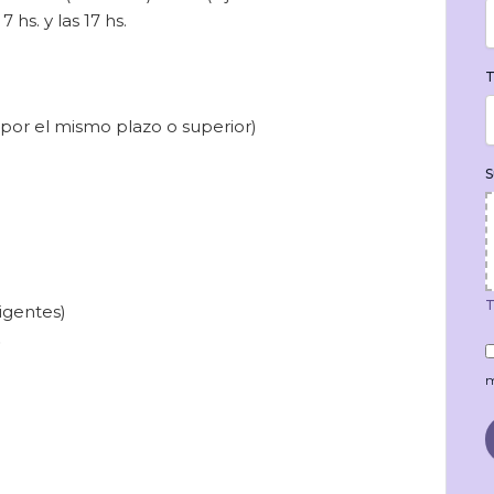
hs. y las 17 hs.
T
por el mismo plazo o superior)
S
T
igentes)
.
m