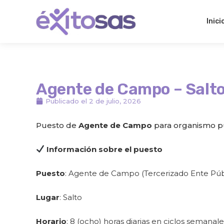
Ir
al
Inici
contenido
Agente de Campo – Salt
Publicado el
2 de julio, 2026
Puesto de
Agente de Campo
para organismo pú
Información sobre el puesto
Puesto
: Agente de Campo (Tercerizado Ente Púb
Lugar
: Salto
Horario
: 8 (ocho) horas diarias en ciclos semanal