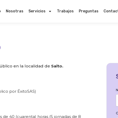
o
Nosotras
Servicios
Trabajos
Preguntas
Contac
o
blico en la localidad de
Salto.
N
lico por ÉxitoSAS)
C
es de 40 (cuarenta) horas (5 jornadas de 8