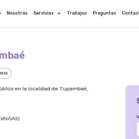
o
Nosotras
Servicios
Trabajos
Preguntas
Contac
ambaé
MBAE
lico en la localidad de Tupambaé,
N
xitoSAS)