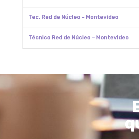
Tec. Red de Núcleo – Montevideo
Técnico Red de Núcleo – Montevideo
q