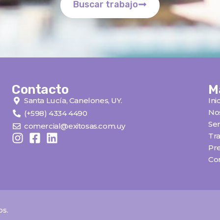
Buscar trabajo
Contacto
M
Santa Lucía, Canelones, UY.
Ini
No
(+598) 4334 4490
Ser
comercial@exitosas.com.uy
Tra
Pr
Co
os.