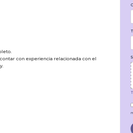
C
T
leto.
S
contar con experiencia relacionada con el
y.
T
m