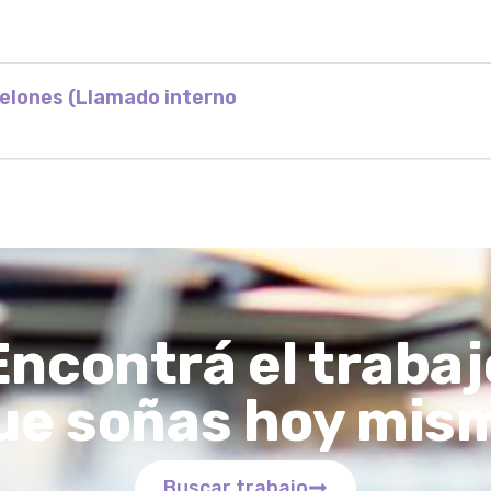
nelones (Llamado interno
Encontrá el trabaj
ue soñas hoy mis
Buscar trabajo