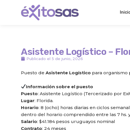
Ir
al
Inici
contenido
Asistente Logístico – Flo
Publicado el
5 de junio, 2026
Puesto de
Asistente
Logístico
para organismo p
Información sobre el puesto
Puesto
: Asistente Logístico (Tercerizado por Ex
Lugar
: Florida.
Horario
: 8 (ocho) horas diarias en ciclos semana
dentro del horario comprendido entre las 7 hs. y 
Salario
: $41.184 pesos uruguayos nominal
Contrato
: 24 meses