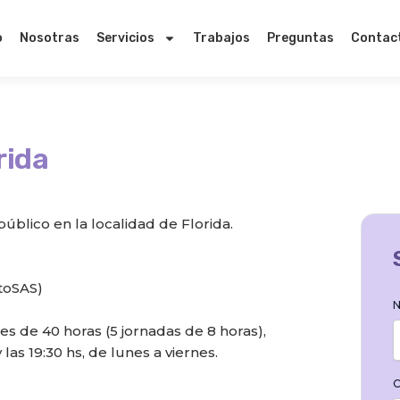
o
Nosotras
Servicios
Trabajos
Preguntas
Contac
rida
úblico en la localidad de Florida.
itoSAS)
N
les de 40 horas (5 jornadas de 8 horas),
las 19:30 hs, de lunes a viernes.
C