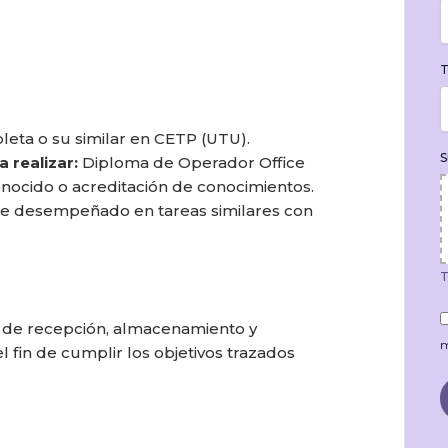
T
eta o su similar en CETP (UTU).
S
 realizar:
Diploma de Operador Office
onocido o acreditación de conocimientos.
se desempeñado en tareas similares con
T
s de recepción, almacenamiento y
m
l fin de cumplir los objetivos trazados