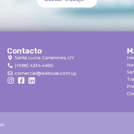
Contacto
M
Santa Lucía, Canelones, UY.
Ini
No
(+598) 4334 4490
Ser
comercial@exitosas.com.uy
Tra
Pr
Co
os.