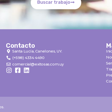
Buscar trabajo
Contacto
M
Santa Lucía, Canelones, UY.
Ini
No
(+598) 4334 4490
Ser
comercial@exitosas.com.uy
Tra
Pr
Co
os.