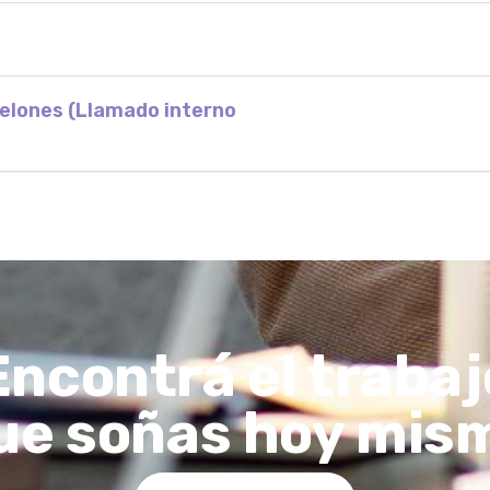
nelones (Llamado interno
Encontrá el trabaj
ue soñas hoy mis