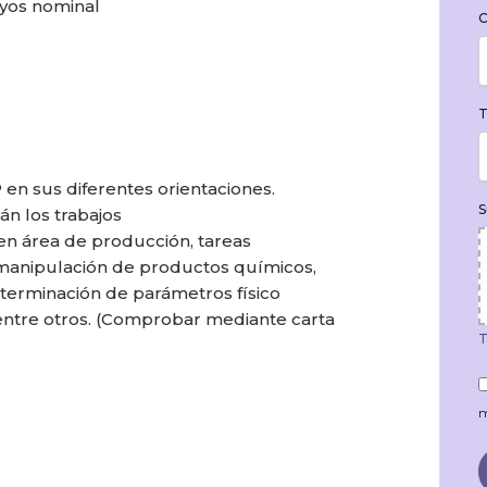
ayos nominal
C
T
 en sus diferentes orientaciones.
S
án los trabajos
en área de producción, tareas
 manipulación de productos químicos,
eterminación de parámetros físico
 entre otros. (Comprobar mediante carta
T
m