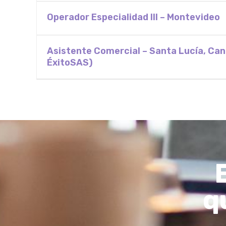
Operador Especialidad III – Montevideo
Asistente Comercial – Santa Lucía, Ca
ÉxitoSAS)
q