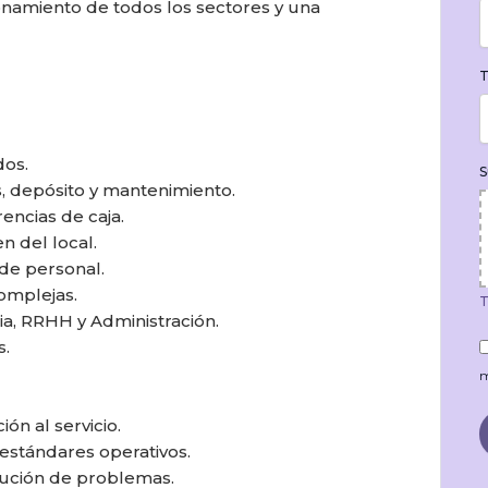
ionamiento de todos los sectores y una
T
dos.
S
as, depósito y mantenimiento.
rencias de caja.
en del local.
 de personal.
complejas.
T
cia, RRHH y Administración.
s.
m
ón al servicio.
estándares operativos.
lución de problemas.