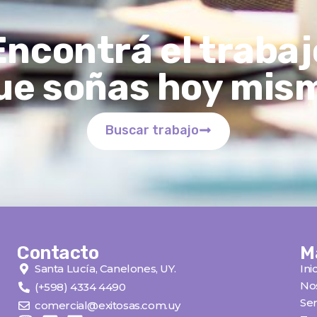
Encontrá el trabaj
ue soñas hoy mis
Buscar trabajo
Contacto
M
Santa Lucía, Canelones, UY.
Ini
No
(+598) 4334 4490
Ser
comercial@exitosas.com.uy