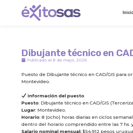
Ir
al
Inici
contenido
Dibujante técnico en CA
Publicado el
8 de mayo, 2026
Puesto de Dibujante técnico en CAD/GIS para or
Montevideo.
Información del puesto
Puesto
: Dibujante técnico en CAD/GIS (Terceriz
Lugar
: Montevideo.
Horario
: 8 (ocho) horas diarias en ciclos semana
dentro del horario comprendido entre las 7 hs. y 
Salario nominal mensual:
$54.912 pesos urugua