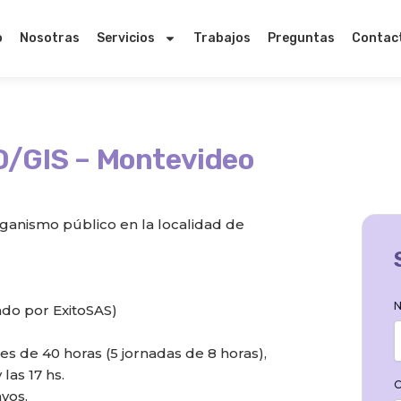
o
Nosotras
Servicios
Trabajos
Preguntas
Contac
D/GIS – Montevideo
ganismo público en la localidad de
N
ado por ExitoSAS)
les de 40 horas (5 jornadas de 8 horas),
las 17 hs.
C
yos.