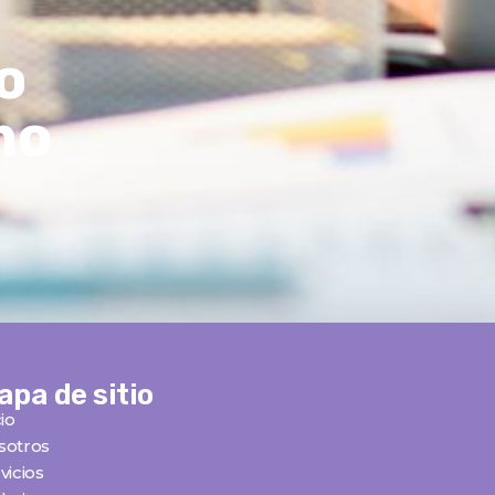
o
mo
apa de sitio
cio
sotros
vicios