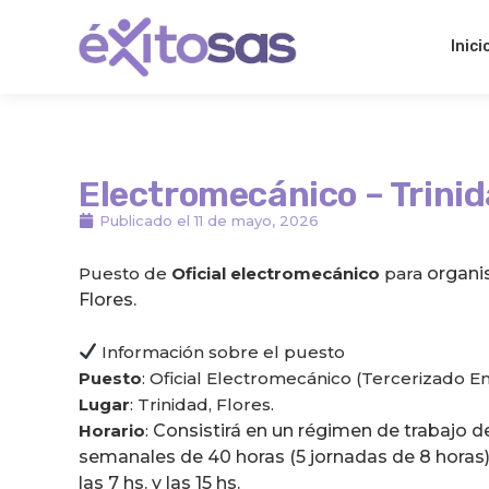
Ir
al
Inici
contenido
Electromecánico – Trinid
Publicado el
11 de mayo, 2026
Puesto de
Oficial electromecánico
para
organis
Flores.
Información sobre el puesto
Puesto
: Oficial Electromecánico (Tercerizado E
Lugar
: Trinidad, Flores.
Horario
:
Consistirá en un régimen de trabajo de
semanales de 40 horas (5 jornadas de 8 horas)
las 7 hs. y las 15 hs.