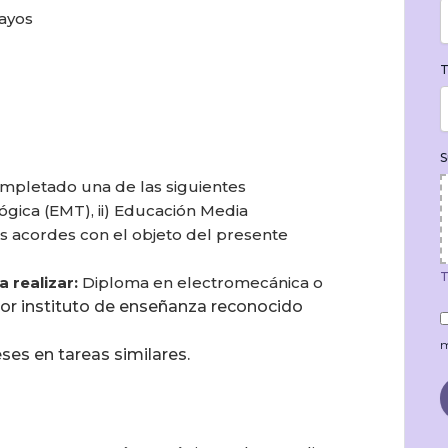
ayos
T
S
pletado una de las siguientes
ógica (EMT), ii) Educación Media
es acordes con el objeto del presente
T
 realizar:
Diploma en electromecánica o
 por instituto de enseñanza reconocido
m
es en tareas similares.