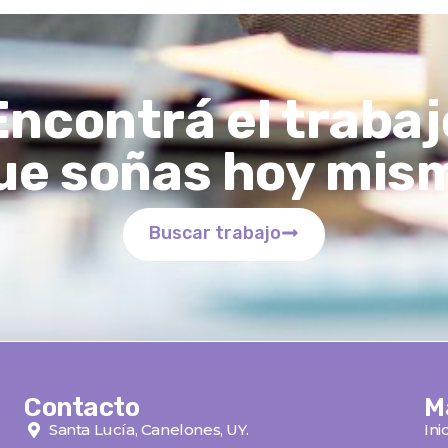
Encontrá el trabaj
ue soñas hoy mis
Buscar trabajo
Contacto
M
Santa Lucía, Canelones, UY.
Ini