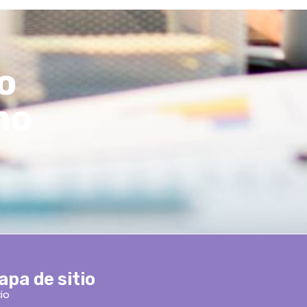
o
mo
apa de sitio
cio