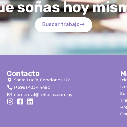
ue soñas hoy mis
Buscar trabajo
Contacto
M
Santa Lucía, Canelones, UY.
Ini
No
(+598) 4334 4490
Ser
comercial@exitosas.com.uy
Tra
Pr
Co