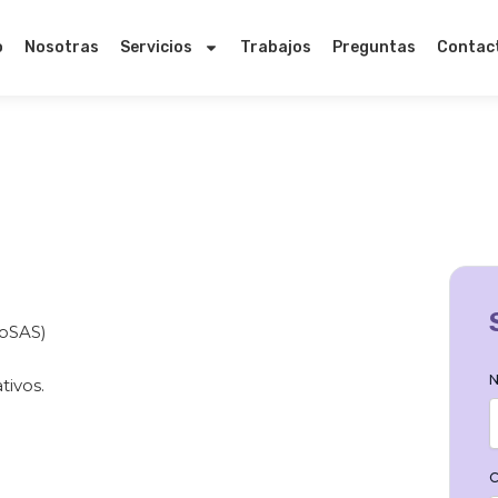
o
Nosotras
Servicios
Trabajos
Preguntas
Contac
toSAS)
N
tivos.
C