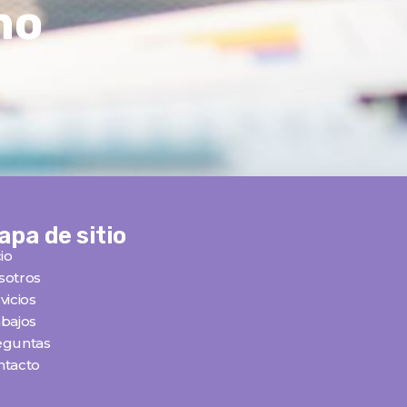
mo
apa de sitio
cio
sotros
vicios
bajos
eguntas
ntacto