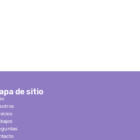
apa de sitio
cio
sotros
vicios
bajos
eguntas
ntacto