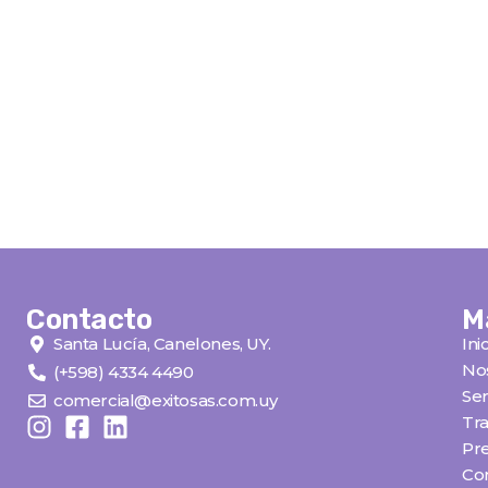
Contacto
M
Santa Lucía, Canelones, UY.
Ini
No
(+598) 4334 4490
Ser
comercial@exitosas.com.uy
Tra
Pr
Co